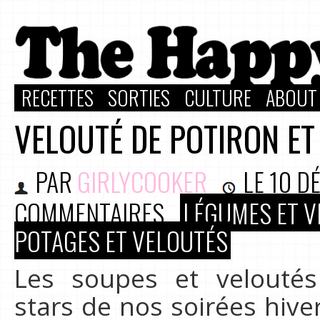
RECETTES
SORTIES
CULTURE
ABOUT
VELOUTÉ DE POTIRON ET
PAR
GIRLYCOOKER
LE
10 D
COMMENTAIRES
LÉGUMES ET V
POTAGES ET VELOUTÉS
Les soupes et veloutés
stars de nos soirées hive