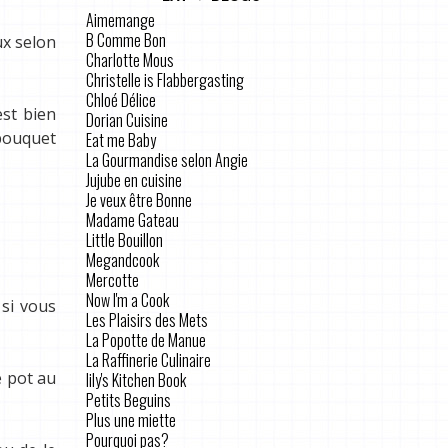
Aimemange
B Comme Bon
ux selon
Charlotte Mous
Christelle is Flabbergasting
Chloé Délice
est bien
Dorian Cuisine
 bouquet
Eat me Baby
La Gourmandise selon Angie
Jujube en cuisine
Je veux être Bonne
Madame Gateau
Little Bouillon
Megandcook
Mercotte
Now I'm a Cook
 si vous
Les Plaisirs des Mets
La Popotte de Manue
La Raffinerie Culinaire
e pot au
lily's Kitchen Book
Petits Beguins
Plus une miette
Pourquoi pas?