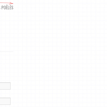
S POÊLÉS