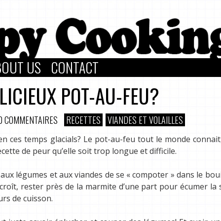
BOUT US
CONTACT
LICIEUX POT-AU-FEU?
0 COMMENTAIRES
RECETTES
VIANDES ET VOLAILLES
n ces temps glacials? Le pot-au-feu tout le monde connait,
ette de peur qu’elle soit trop longue et difficile.
ps aux légumes et aux viandes de se « compoter » dans le boui
rcroît, rester près de la marmite d’une part pour écumer la 
urs de cuisson.