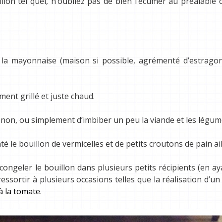
lon tel quel, n’oubliez pas de bien l’écumer au préalable 
a mayonnaise (maison si possible, agrémenté d’estragon)
ment grillé et juste chaud.
non, ou simplement d’imbiber un peu la viande et les légum
e bouillon de vermicelles et de petits croutons de pain ail
ngeler le bouillon dans plusieurs petits récipients (en ay
ssortir à plusieurs occasions telles que la réalisation d’u
à la tomate
.