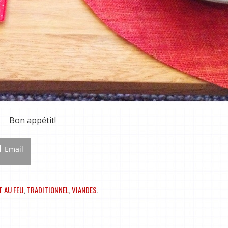
Bon appétit!
Email
T AU FEU
,
TRADITIONNEL
,
VIANDES
.