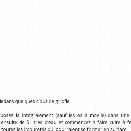
dans quelques clous de girofle.
déposez la intégralement (sauf les os à moelle) dans une
ensuite de 5 litres d’eau et commencez à faire cuire à f
toutes les impuretés qui pourraient se former en surface.