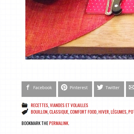
Facebook
Pinterest
Twitter
RECETTES
,
VIANDES ET VOLAILLES
BOUILLON
,
CLASSIQUE
,
COMFORT FOOD
,
HIVER
,
LÉGUMES
,
PO
BOOKMARK THE
PERMALINK
.