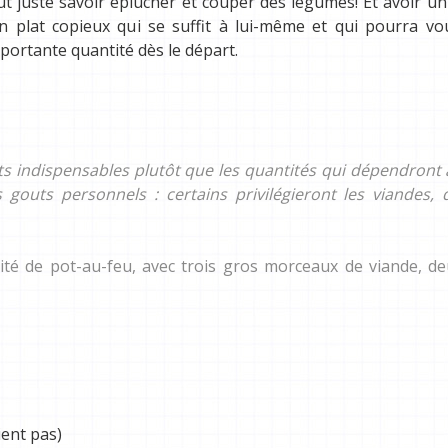
il faut juste savoir éplucher et couper des légumes! Et avoir u
’un plat copieux qui se suffit à lui-même et qui pourra vo
portante quantité dès le départ.
nts indispensables plutôt que les quantités qui dépendront à
 gouts personnels : certains privilégieront les viandes, 
tité de pot-au-feu, avec trois gros morceaux de viande, d
ient pas)