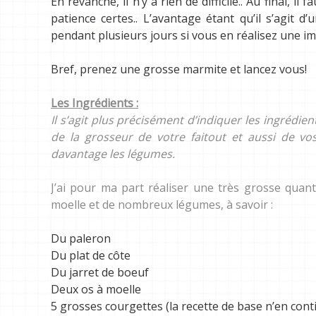
En revanche, il n’y a rien de difficile.. Au final, 
patience certes.. L’avantage étant qu’il s’agit d
pendant plusieurs jours si vous en réalisez une im
Bref, prenez une grosse marmite et lancez vous!
Les Ingrédients :
Il s’agit plus précisément d’indiquer les ingrédie
de la grosseur de votre faitout et aussi de vos
davantage les légumes.
J’ai pour ma part réaliser une très grosse quan
moelle et de nombreux légumes, à savoir :
Du paleron
Du plat de côte
Du jarret de boeuf
Deux os à moelle
5 grosses courgettes (la recette de base n’en cont