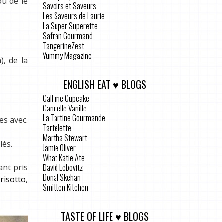
ou de le
Savoirs et Saveurs
Les Saveurs de Laurie
La Super Superette
Safran Gourmand
TangerineZest
Yummy Magazine
, de la
ENGLISH EAT ♥ BLOGS
Call me Cupcake
Cannelle Vanille
La Tartine Gourmande
es avec.
Tartelette
Martha Stewart
lés.
Jamie Oliver
What Katie Ate
David Lebovitz
ant pris
Donal Skehan
n
risotto
,
Smitten Kitchen
TASTE OF LIFE ♥ BLOGS