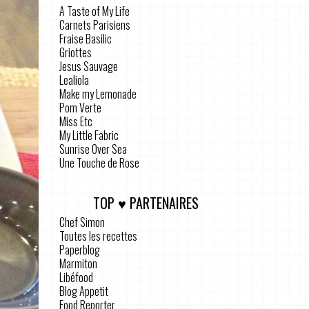
A Taste of My Life
Carnets Parisiens
Fraise Basilic
Griottes
Jesus Sauvage
Lealiola
Make my Lemonade
Pom Verte
Miss Etc
My Little Fabric
Sunrise Over Sea
Une Touche de Rose
TOP ♥ PARTENAIRES
Chef Simon
Toutes les recettes
Paperblog
Marmiton
Libéfood
Blog Appetit
Food Reporter