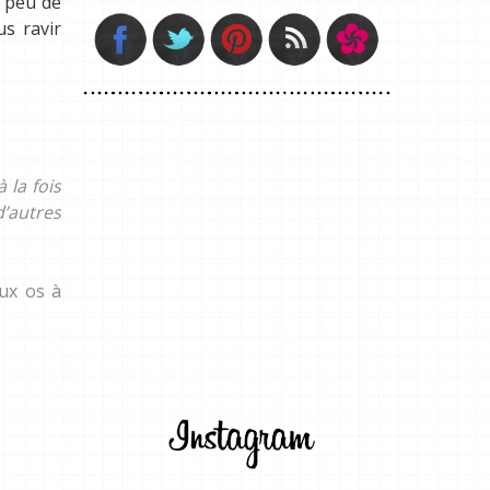
n peu de
us ravir
 la fois
d’autres
eux os à