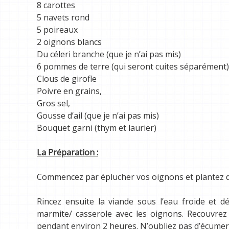
8 carottes
5 navets rond
5 poireaux
2 oignons blancs
Du céleri branche (que je n’ai pas mis)
6 pommes de terre (qui seront cuites séparément)
Clous de girofle
Poivre en grains,
Gros sel,
Gousse d’ail (que je n’ai pas mis)
Bouquet garni (thym et laurier)
La Préparation :
Commencez par éplucher vos oignons et plantez de
Rincez ensuite la viande sous l’eau froide et 
marmite/ casserole avec les oignons. Recouvrez 
pendant environ 2 heures. N’oubliez pas d’écumer 