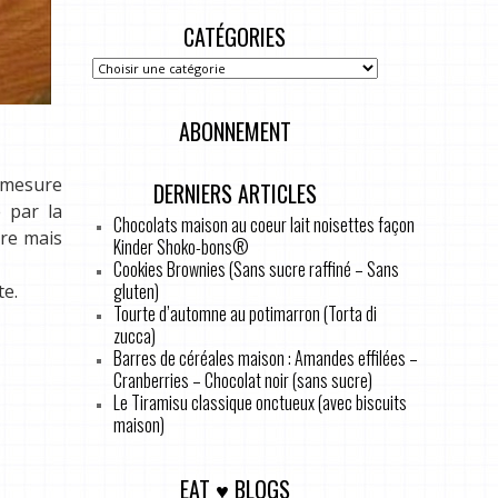
CATÉGORIES
ABONNEMENT
à mesure
DERNIERS ARTICLES
 par la
Chocolats maison au coeur lait noisettes façon
ère mais
Kinder Shoko-bons®
Cookies Brownies (Sans sucre raffiné – Sans
gluten)
te.
Tourte d’automne au potimarron (Torta di
zucca)
Barres de céréales maison : Amandes effilées –
Cranberries – Chocolat noir (sans sucre)
Le Tiramisu classique onctueux (avec biscuits
maison)
EAT ♥ BLOGS