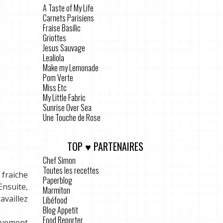
A Taste of My Life
Carnets Parisiens
Fraise Basilic
Griottes
Jesus Sauvage
Lealiola
Make my Lemonade
Pom Verte
Miss Etc
My Little Fabric
Sunrise Over Sea
Une Touche de Rose
TOP ♥ PARTENAIRES
Chef Simon
Toutes les recettes
 fraiche
Paperblog
Ensuite,
Marmiton
availlez
Libéfood
Blog Appetit
Food Reporter
ivement