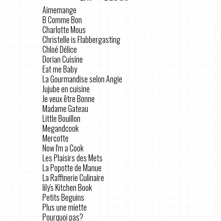
Aimemange
B Comme Bon
Charlotte Mous
Christelle is Flabbergasting
Chloé Délice
Dorian Cuisine
Eat me Baby
La Gourmandise selon Angie
Jujube en cuisine
Je veux être Bonne
Madame Gateau
Little Bouillon
Megandcook
Mercotte
Now I'm a Cook
Les Plaisirs des Mets
La Popotte de Manue
La Raffinerie Culinaire
lily's Kitchen Book
Petits Beguins
Plus une miette
Pourquoi pas?