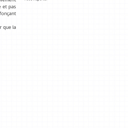
.
e et pas
nfonçant
r que la