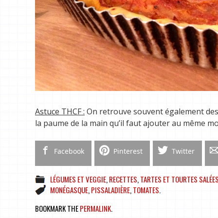
Astuce THCF :
On retrouve souvent également des a
la paume de la main qu’il faut ajouter au même mo
Facebook
Pinterest
Twitter
LÉGUMES ET VEGGIE
,
RECETTES
,
TARTES ET TOURTES SALÉE
MONÉGASQUE
,
PISSALADIÈRE
,
TOMATES
.
BOOKMARK THE
PERMALINK
.