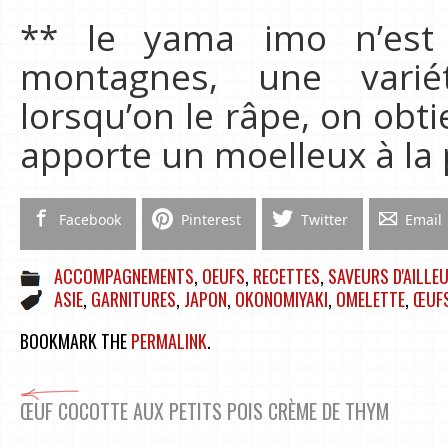
** le yama imo n’est
montagnes, une variété
lorsqu’on le râpe, on obt
apporte un moelleux à la 
Facebook
Pinterest
Twitter
Email
ACCOMPAGNEMENTS
,
OEUFS
,
RECETTES
,
SAVEURS D'AILLE
ASIE
,
GARNITURES
,
JAPON
,
OKONOMIYAKI
,
OMELETTE
,
ŒUF
BOOKMARK THE
PERMALINK
.
ŒUF COCOTTE AUX PETITS POIS CRÈME DE THYM