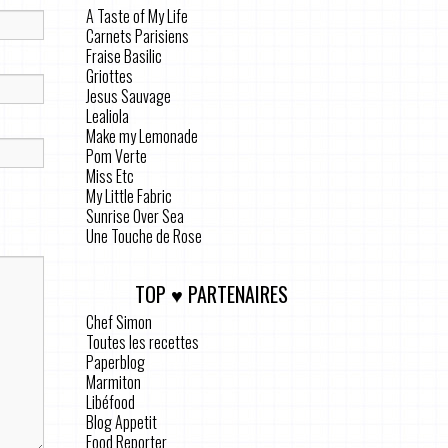
A Taste of My Life
Carnets Parisiens
Fraise Basilic
Griottes
Jesus Sauvage
Lealiola
Make my Lemonade
Pom Verte
Miss Etc
My Little Fabric
Sunrise Over Sea
Une Touche de Rose
TOP ♥ PARTENAIRES
Chef Simon
Toutes les recettes
Paperblog
Marmiton
Libéfood
Blog Appetit
Food Reporter