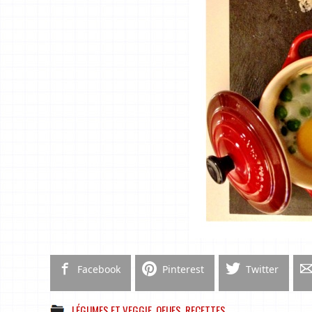
Facebook
Pinterest
Twitter
LÉGUMES ET VEGGIE
,
OEUFS
,
RECETTES