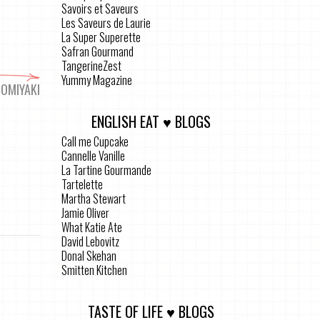
Savoirs et Saveurs
Les Saveurs de Laurie
La Super Superette
Safran Gourmand
TangerineZest
Yummy Magazine
OMIYAKI
ENGLISH EAT ♥ BLOGS
Call me Cupcake
Cannelle Vanille
La Tartine Gourmande
Tartelette
Martha Stewart
Jamie Oliver
What Katie Ate
David Lebovitz
Donal Skehan
Smitten Kitchen
TASTE OF LIFE ♥ BLOGS