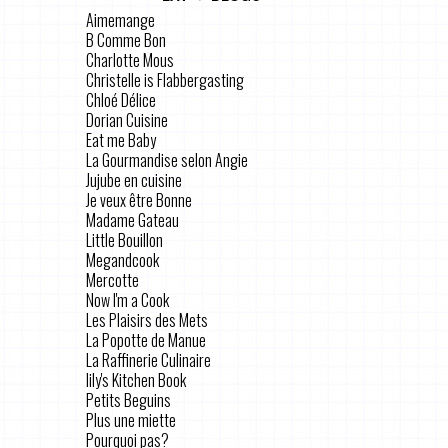
Aimemange
B Comme Bon
Charlotte Mous
Christelle is Flabbergasting
Chloé Délice
Dorian Cuisine
Eat me Baby
La Gourmandise selon Angie
Jujube en cuisine
Je veux être Bonne
Madame Gateau
Little Bouillon
Megandcook
Mercotte
Now I'm a Cook
Les Plaisirs des Mets
La Popotte de Manue
La Raffinerie Culinaire
lily's Kitchen Book
Petits Beguins
Plus une miette
Pourquoi pas?