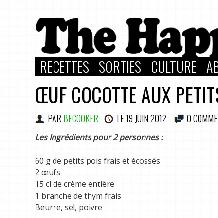
RECETTES
SORTIES
CULTURE
A
ŒUF COCOTTE AUX PETIT
PAR
BECOOKER
LE
19 JUIN 2012
0 COMME
Les Ingrédients pour 2 personnes :
60 g de petits pois frais et écossés
2 œufs
15 cl de crème entière
1 branche de thym frais
Beurre, sel, poivre