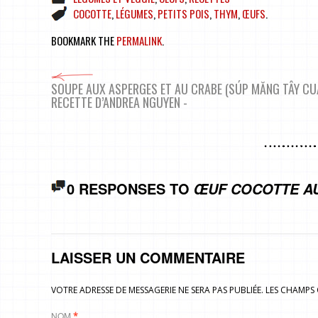
COCOTTE
,
LÉGUMES
,
PETITS POIS
,
THYM
,
ŒUFS
.
BOOKMARK THE
PERMALINK
.
SOUPE AUX ASPERGES ET AU CRABE (SÚP MĂNG TÂY CU
RECETTE D’ANDREA NGUYEN -
0 RESPONSES TO
ŒUF COCOTTE AU
LAISSER UN COMMENTAIRE
VOTRE ADRESSE DE MESSAGERIE NE SERA PAS PUBLIÉE. LES CHAMP
NOM
*