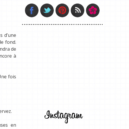
ns d’une
le fond.
endra de
encore à
Une fois
ervez.
uses en