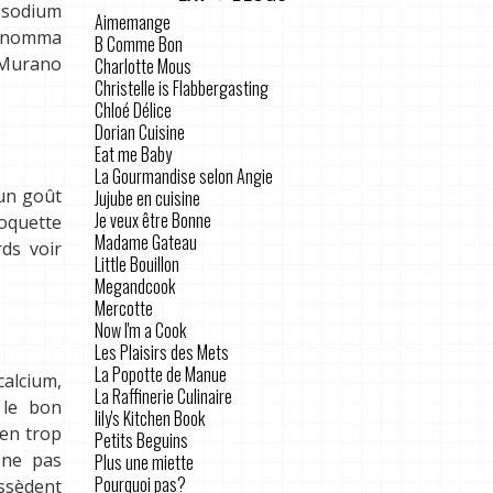
 sodium
Aimemange
l nomma
B Comme Bon
e Murano
Charlotte Mous
Christelle is Flabbergasting
Chloé Délice
Dorian Cuisine
Eat me Baby
La Gourmandise selon Angie
 un goût
Jujube en cuisine
Je veux être Bonne
roquette
Madame Gateau
ds voir
Little Bouillon
Megandcook
Mercotte
Now I'm a Cook
Les Plaisirs des Mets
La Popotte de Manue
alcium,
La Raffinerie Culinaire
 le bon
lily's Kitchen Book
 en trop
Petits Beguins
 ne pas
Plus une miette
Pourquoi pas?
ossèdent