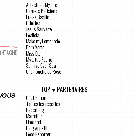
A Taste of My Life
Carnets Parisiens
Fraise Basilic
Griottes
Jesus Sauvage
Lealiola
Make my Lemonade
Pom Verte
MONTAGNE
Miss Etc
My Little Fabric
Sunrise Over Sea
Une Touche de Rose
TOP ♥ PARTENAIRES
…VOUS
Chef Simon
Toutes les recettes
Paperblog
Marmiton
Libéfood
Blog Appetit
Food Reporter