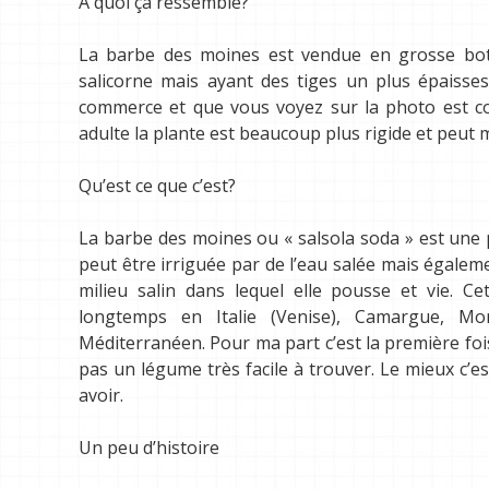
A quoi ça ressemble?
La barbe des moines est vendue en grosse bot
salicorne mais ayant des tiges un plus épaisses
commerce et que vous voyez sur la photo est co
adulte la plante est beaucoup plus rigide et peut 
Qu’est ce que c’est?
La barbe des moines ou « salsola soda » est une 
peut être irriguée par de l’eau salée mais égale
milieu salin dans lequel elle pousse et vie. 
longtemps en Italie (Venise), Camargue, Mo
Méditerranéen. Pour ma part c’est la première foi
pas un légume très facile à trouver. Le mieux c’e
avoir.
Un peu d’histoire