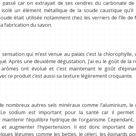
e passé car on extrayait de ses cendres du carbonate de
 isolé un élément métallique de la soude caustique qu’i
soude était utilisée notamment chez les verriers de l’île d
a fabrication du savon.
 sensation qui m’est venue au palais c’est la chlorophylle,
ué. Après une deuxième dégustation, j’ai eu le goût de la 
 arômes ont évolué et c’est maintenant le goût d’épinar
vec ce produit c’est aussi sa texture légèrement croquante.
de nombreux autres sels minéraux comme l’aluminium, le c
Le sodium est important pour la santé car il permet
maintenir l’équilibre hydrique de l’organisme. Cependant,
 et augmenter l’hypertension. Il est donc important de
uelques légumes comme les bettes, le céleri, les épinards p