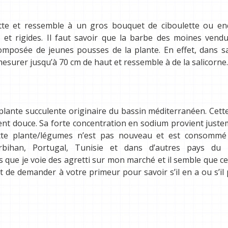
te et ressemble à un gros bouquet de ciboulette ou en
 et rigides. Il faut savoir que la barbe des moines vend
mposée de jeunes pousses de la plante. En effet, dans s
mesurer jusqu’à 70 cm de haut et ressemble à de la salicorne.
plante succulente originaire du bassin méditerranéen. Cett
ment douce. Sa forte concentration en sodium provient just
Cette plante/légumes n’est pas nouveau et est consommé
rbihan, Portugal, Tunisie et dans d’autres pays du 
s que je voie des agretti sur mon marché et il semble que ce
st de demander à votre primeur pour savoir s’il en a ou s’il