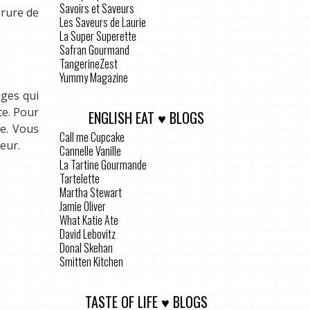
Savoirs et Saveurs
orure de
Les Saveurs de Laurie
La Super Superette
Safran Gourmand
TangerineZest
Yummy Magazine
iges qui
te. Pour
ENGLISH EAT ♥ BLOGS
te. Vous
Call me Cupcake
peur.
Cannelle Vanille
La Tartine Gourmande
Tartelette
Martha Stewart
Jamie Oliver
What Katie Ate
David Lebovitz
Donal Skehan
Smitten Kitchen
TASTE OF LIFE ♥ BLOGS