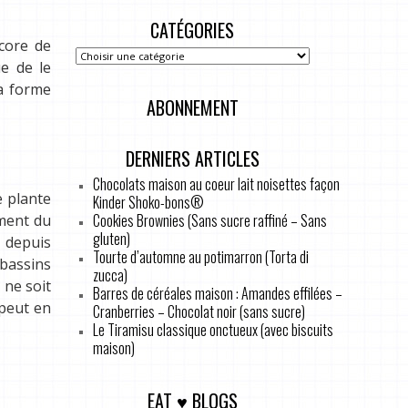
CATÉGORIES
core de
ue de le
a forme
ABONNEMENT
DERNIERS ARTICLES
Chocolats maison au coeur lait noisettes façon
e plante
Kinder Shoko-bons®
Cookies Brownies (Sans sucre raffiné – Sans
ement du
gluten)
 depuis
Tourte d’automne au potimarron (Torta di
bassins
zucca)
 ne soit
Barres de céréales maison : Amandes effilées –
 peut en
Cranberries – Chocolat noir (sans sucre)
Le Tiramisu classique onctueux (avec biscuits
maison)
EAT ♥ BLOGS