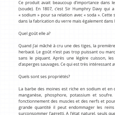
Ce produit avait beaucoup d’importance dans l
(soude). En 1807, c’est Sir Humphry Davy qui a
« sodium » pour sa relation avec « soda ». Cette 
dans la fabrication du verre mais également dans l
Quel goût elle a?
Quand j’ai mâché à cru une des tiges, la première
herbacé. Le goût n’est pas trop puissant ou marq
sans le piquant. Après une légère cuisson, les
d’asperges sauvages. Ce qui est très intéressant a
Quels sont ses propriétés?
La barbe des moines est riche en sodium et en 
manganèse, phosphore, potassium et soufre. 
fonctionnement des muscles et des nerfs et pour 
grande quantité il peut endommager les reins
surconsommer l’agretti. A l’état naturel, seuls q