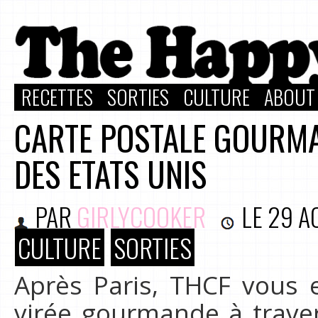
RECETTES
SORTIES
CULTURE
ABOUT
CARTE POSTALE GOURMA
DES ETATS UNIS
PAR
GIRLYCOOKER
LE
29 A
CULTURE
SORTIES
Après Paris, THCF vous
virée gourmande à traver