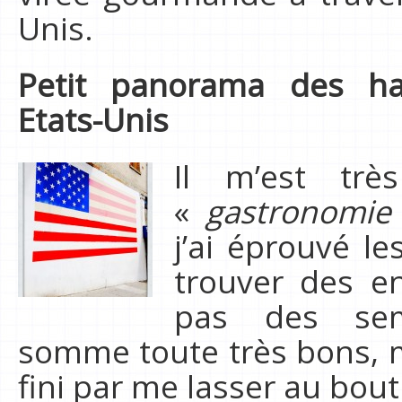
Unis.
Petit panorama des ha
Etats-Unis
Il m’est trè
«
gastronomie
j’ai éprouvé le
trouver des en
pas des semp
somme toute très bons, m
fini par me lasser au bou