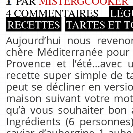
PAR
MISTERGCOOKER
4 COMMENTAIRES
LÉG
RECETTES
TARTES ET 
Aujourd’hui nous reveno
chère Méditerranée pour 
Provence et l’été…avec 
recette super simple de ta
peut se décliner en versio
maison suivant votre moti
qu’à vous souhaiter bon 
Ingrédients (6 personnes
caviar d’aubergine 1 aub