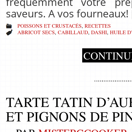
fréquemment votre prép
saveurs. A vos fourneaux!
POISSONS ET CRUSTACÉS
,
RECETTES
ABRICOT SECS
,
CABILLAUD
,
DASHI
,
HUILE D
CONTINU
TARTE TATIN D’AU
ET PIGNONS DE PI