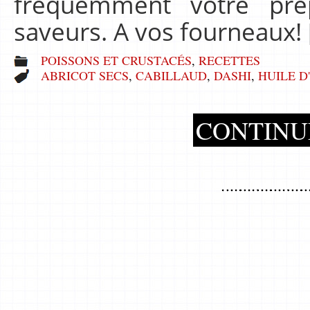
fréquemment votre prép
saveurs. A vos fourneaux!
POISSONS ET CRUSTACÉS
,
RECETTES
ABRICOT SECS
,
CABILLAUD
,
DASHI
,
HUILE D
CONTINU