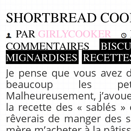
SHORTBREAD COO
PAR
GIRLYCOOKER
COMMENTAIRES
BISCU
MIGNARDISES
RECETTE
Je pense que vous avez 
beaucoup les peti
Malheureusement, j’avoue
la recette des « sablés »
rêverais de manger des
mère m’acheter à la pâtisser