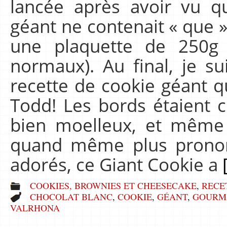
lancée après avoir vu q
géant ne contenait « que 
une plaquette de 250g
normaux). Au final, je sui
recette de cookie géant q
Todd! Les bords étaient c
bien moelleux, et même 
quand même plus prono
adorés, ce Giant Cookie a
COOKIES, BROWNIES ET CHEESECAKE
,
RECE
CHOCOLAT BLANC
,
COOKIE
,
GÉANT
,
GOURM
VALRHONA