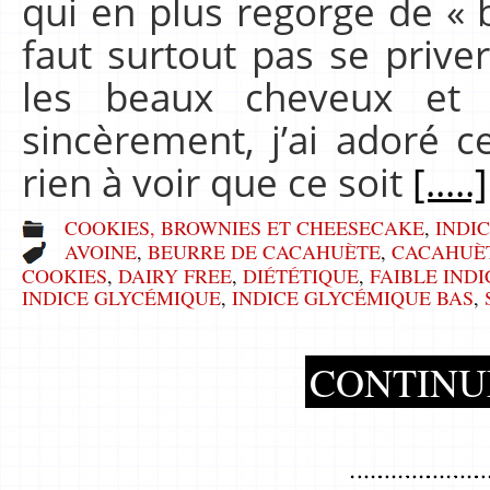
qui en plus regorge de « 
faut surtout pas se priver
les beaux cheveux et l
sincèrement, j’ai adoré c
rien à voir que ce soit
[.....]
COOKIES, BROWNIES ET CHEESECAKE
,
INDIC
AVOINE
,
BEURRE DE CACAHUÈTE
,
CACAHUÈ
COOKIES
,
DAIRY FREE
,
DIÉTÉTIQUE
,
FAIBLE IND
INDICE GLYCÉMIQUE
,
INDICE GLYCÉMIQUE BAS
,
CONTINU