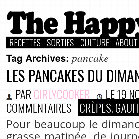
RECETTES
SORTIES
CULTURE
ABOUT
pancake
Tag Archives:
LES PANCAKES DU DIMA
PAR
GIRLYCOOKER
LE
19 N
COMMENTAIRES
CRÈPES, GAUF
Pour beaucoup le diman
grasse matinée, de journ