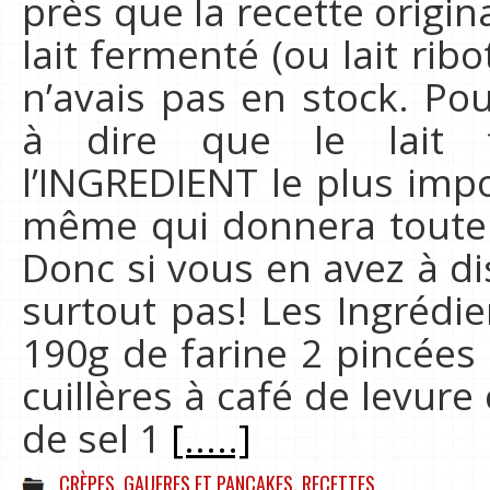
près que la recette origina
lait fermenté (ou lait ri
n’avais pas en stock. Po
à dire que le lait 
l’INGREDIENT le plus impor
même qui donnera toute 
Donc si vous en avez à di
surtout pas! Les Ingrédie
190g de farine 2 pincées
cuillères à café de levure
de sel 1
[.....]
CRÈPES, GAUFRES ET PANCAKES
,
RECETTES