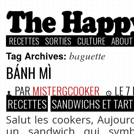
RECETTES
SORTIES
CULTURE
ABOUT
baguette
Tag Archives:
BÁNH MÌ
PAR
MISTERGCOOKER
LE
7
RECETTES
SANDWICHS ET TART
Salut les cookers, Aujour
un sandwich qui symb