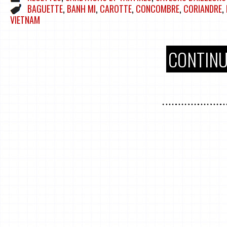
BAGUETTE
,
BANH MI
,
CAROTTE
,
CONCOMBRE
,
CORIANDRE
,
VIETNAM
CONTINU