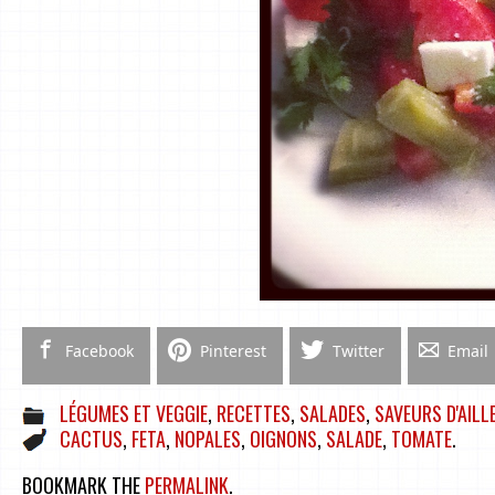
Facebook
Pinterest
Twitter
Email
LÉGUMES ET VEGGIE
,
RECETTES
,
SALADES
,
SAVEURS D'AILL
CACTUS
,
FETA
,
NOPALES
,
OIGNONS
,
SALADE
,
TOMATE
.
BOOKMARK THE
PERMALINK
.