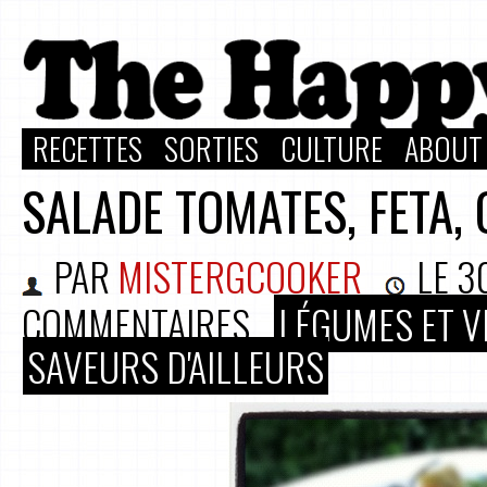
RECETTES
SORTIES
CULTURE
ABOUT
SALADE TOMATES, FETA,
PAR
MISTERGCOOKER
LE
3
COMMENTAIRES
LÉGUMES ET V
SAVEURS D'AILLEURS