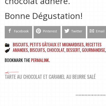
chocolat adhère.
Bonne Dégustation!
Facebook
Pinterest
Twitter
Email
BISCUITS, PETITS GÂTEAUX ET MIGNARDISES
,
RECETTES
AMANDES
,
BISCUITS
,
CHOCOLAT
,
DESSERT
,
GOURMANDISE
BOOKMARK THE
PERMALINK
.
TARTE AU CHOCOLAT ET CARAMEL AU BEURRE SALÉ