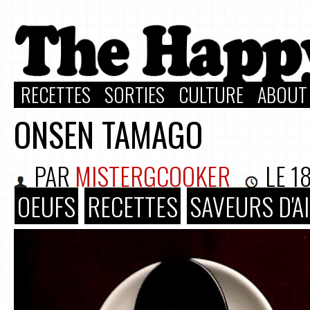
RECETTES
SORTIES
CULTURE
ABOUT
ONSEN TAMAGO
PAR
MISTERGCOOKER
LE
18
OEUFS
RECETTES
SAVEURS D'A