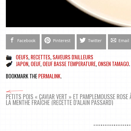
Facebook
Pinterest
Twitter
Email
OEUFS
,
RECETTES
,
SAVEURS D'AILLEURS
JAPON
,
OEUF
,
OEUF BASSE TEMPERATURE
,
ONSEN TAMAGO
.
BOOKMARK THE
PERMALINK
.
PETITS POIS « CAVIAR VERT » ET PAMPLEMOUSSE ROSE 
LA MENTHE FRAÎCHE (RECETTE D’ALAIN PASSARD)