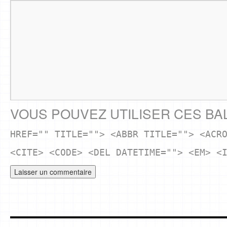
VOUS POUVEZ UTILISER CES BA
HREF="" TITLE=""> <ABBR TITLE=""> <ACR
<CITE> <CODE> <DEL DATETIME=""> <EM> <