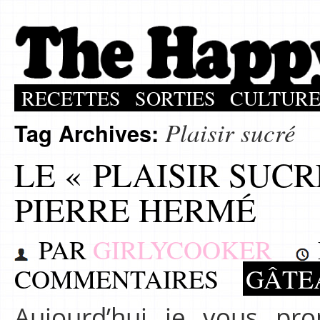
RECETTES
SORTIES
CULTUR
Plaisir sucré
Tag Archives:
LE « PLAISIR SUCR
PIERRE HERMÉ
PAR
GIRLYCOOKER
COMMENTAIRES
GÂTE
Aujourd’hui je vous pr