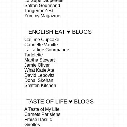
La Super Superette
Safran Gourmand
TangerineZest
Yummy Magazine
ENGLISH EAT ♥ BLOGS
Call me Cupcake
Cannelle Vanille
La Tartine Gourmande
Tartelette
Martha Stewart
Jamie Oliver
What Katie Ate
David Lebovitz
Donal Skehan
Smitten Kitchen
TASTE OF LIFE ♥ BLOGS
A Taste of My Life
Carnets Parisiens
Fraise Basilic
Griottes