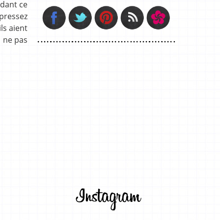
ndant ce
pressez
ls aient
à ne pas