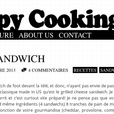
URE
ABOUT US
CONTACT
SANDWICH
RE 2013
4 COMMENTAIRES
RECETTES
SAND
ch de foot devant la télé, et donc, n’ayant pas envie de pa
e classique made in US qu’est le grilled cheese sandwich. Je 
urrit et c’est surtout vite préparé! Je ne pense pas que v
d même Ingrédients (4 sandwichs) 8 tranches de pain de m
fonction de votre gourmandise (cheddar, provolone, com