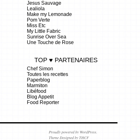
Jesus Sauvage
Lealiola
Make my Lemonade
Pom Verte
Miss Etc
My Little Fabric
Sunrise Over Sea
Une Touche de Rose
TOP ♥ PARTENAIRES
Chef Simon
Toutes les recettes
Paperblog
Marmiton
Libéfood
Blog Appetit
Food Reporter
.
Proudly powered by WordPress.
Theme Designed by THCF