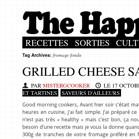
RECETTES
SORTIES
CULT
fromage fondu
Tag Archives:
GRILLED CHEESE 
PAR
MISTERGCOOKER
LE
17 OCTOB
ET TARTINES
SAVEURS D'AILLEURS
Good morning cookers, Avant hier soir c’était mat
heures en cuisine, j’ai fait simple. J’ai préparé c
n’est pas très « healthy » mais c’est bon, ça no
besoin d’une recette mais je vous la donne quan
300g de tranches de votre fromage préféré en 