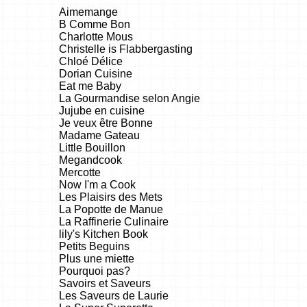
Aimemange
B Comme Bon
Charlotte Mous
Christelle is Flabbergasting
Chloé Délice
Dorian Cuisine
Eat me Baby
La Gourmandise selon Angie
Jujube en cuisine
Je veux être Bonne
Madame Gateau
Little Bouillon
Megandcook
Mercotte
Now I'm a Cook
Les Plaisirs des Mets
La Popotte de Manue
La Raffinerie Culinaire
lily's Kitchen Book
Petits Beguins
Plus une miette
Pourquoi pas?
Savoirs et Saveurs
Les Saveurs de Laurie