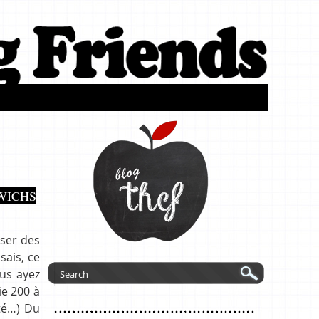
WICHS
sser des
sais, ce
ous ayez
ie 200 à
té…) Du