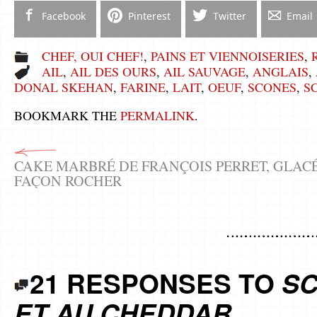
Facebook
Pinterest
Twitter
Email
CHEF, OUI CHEF!
,
PAINS ET VIENNOISERIES
,
AIL
,
AIL DES OURS
,
AIL SAUVAGE
,
ANGLAIS
,
DONAL SKEHAN
,
FARINE
,
LAIT
,
OEUF
,
SCONES
,
S
BOOKMARK THE
PERMALINK
.
CAKE MARBRÉ DE FRANÇOIS PERRET, GLAC
FAÇON ROCHER
21 RESPONSES TO
SC
ET AU CHEDDAR