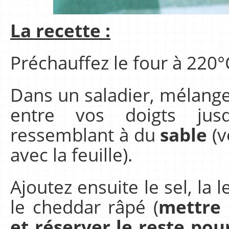
La recette :
Préchauffez le four à 220°
Dans un saladier, mélangez
entre vos doigts jus
ressemblant à du
sable
(v
avec la feuille).
Ajoutez ensuite le sel, la l
le cheddar râpé (
mettre
et réserver le reste pou