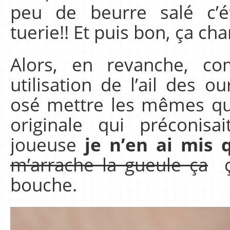
peu de beurre salé c’é
tuerie!! Et puis bon, ça cha
Alors, en revanche, c
utilisation de l’ail des o
osé mettre les mêmes qua
originale qui préconis
joueuse
je n’en ai mis 
m’arrache la gueule ça
ça
bouche.