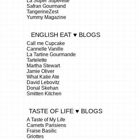
La Super Superette
Safran Gourmand
TangerineZest
Yummy Magazine
ENGLISH EAT ♥ BLOGS
Call me Cupcake
Cannelle Vanille
La Tartine Gourmande
Tartelette
Martha Stewart
Jamie Oliver
What Katie Ate
David Lebovitz
Donal Skehan
Smitten Kitchen
TASTE OF LIFE ♥ BLOGS
A Taste of My Life
Carnets Parisiens
Fraise Basilic
Griottes