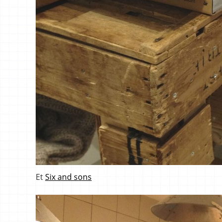
Et
Six and sons