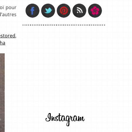
oi pour
d’autres
estored
,
ha