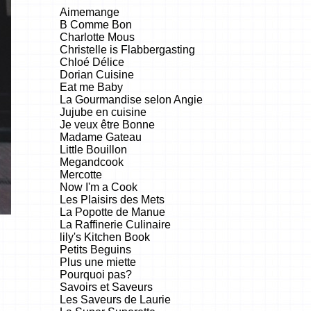
Aimemange
B Comme Bon
Charlotte Mous
Christelle is Flabbergasting
Chloé Délice
Dorian Cuisine
Eat me Baby
La Gourmandise selon Angie
Jujube en cuisine
Je veux être Bonne
Madame Gateau
Little Bouillon
Megandcook
Mercotte
Now I'm a Cook
Les Plaisirs des Mets
La Popotte de Manue
La Raffinerie Culinaire
lily's Kitchen Book
Petits Beguins
Plus une miette
Pourquoi pas?
Savoirs et Saveurs
Les Saveurs de Laurie