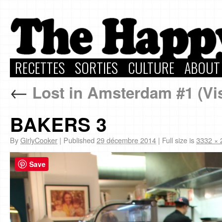
RECETTES
SORTIES
CULTURE
ABOUT
←
Lost in Amsterdam #1 (Vis
BAKERS 3
By
GirlyCooker
|
Published
29 décembre 2014
|
Full size is
3332 × 
Save