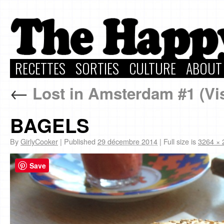
RECETTES
SORTIES
CULTURE
ABOUT
←
Lost in Amsterdam #1 (Vis
BAGELS
By
GirlyCooker
|
Published
29 décembre 2014
|
Full size is
3264 × 
Save