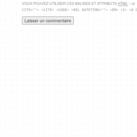
VOUS POUVEZ UTILISER CES BALISES ET ATTRIBUTS
HTML
:
<A 
CITE=""> <CITE> <CODE> <DEL DATETIME=""> <EM> <I> <Q 