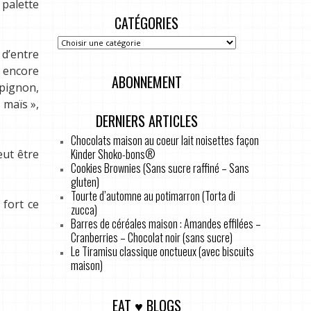
 palette
CATÉGORIES
 d’entre
 encore
ABONNEMENT
pignon,
 maïs »,
DERNIERS ARTICLES
Chocolats maison au coeur lait noisettes façon
Kinder Shoko-bons®
eut être
Cookies Brownies (Sans sucre raffiné – Sans
gluten)
Tourte d’automne au potimarron (Torta di
 fort ce
zucca)
Barres de céréales maison : Amandes effilées –
Cranberries – Chocolat noir (sans sucre)
Le Tiramisu classique onctueux (avec biscuits
maison)
EAT ♥ BLOGS