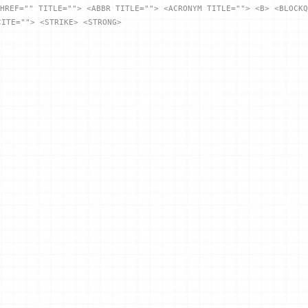
HREF="" TITLE=""> <ABBR TITLE=""> <ACRONYM TITLE=""> <B> <BLOCKQ
CITE=""> <STRIKE> <STRONG>