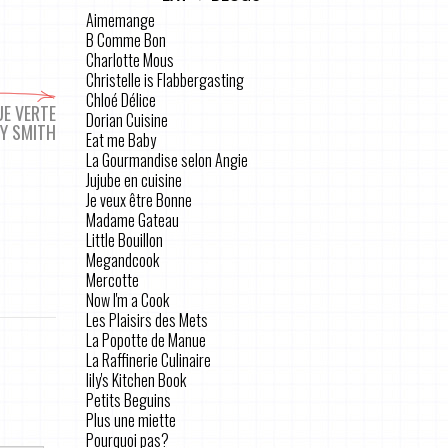
Aimemange
B Comme Bon
Charlotte Mous
Christelle is Flabbergasting
Chloé Délice
E VERTE
Dorian Cuisine
Y SMITH
Eat me Baby
La Gourmandise selon Angie
Jujube en cuisine
Je veux être Bonne
Madame Gateau
Little Bouillon
Megandcook
Mercotte
Now I'm a Cook
Les Plaisirs des Mets
La Popotte de Manue
La Raffinerie Culinaire
lily's Kitchen Book
Petits Beguins
Plus une miette
Pourquoi pas?