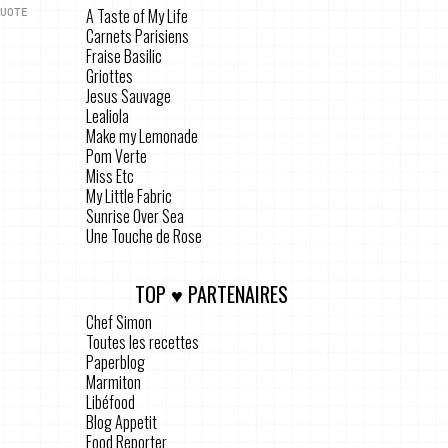
A Taste of My Life
UOTE
Carnets Parisiens
Fraise Basilic
Griottes
Jesus Sauvage
Lealiola
Make my Lemonade
Pom Verte
Miss Etc
My Little Fabric
Sunrise Over Sea
Une Touche de Rose
TOP ♥ PARTENAIRES
Chef Simon
Toutes les recettes
Paperblog
Marmiton
Libéfood
Blog Appetit
Food Reporter