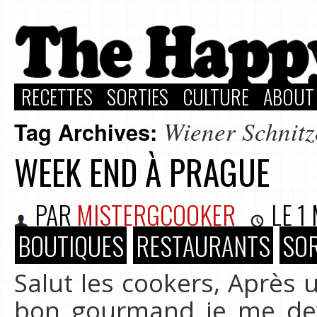
RECETTES
SORTIES
CULTURE
ABOUT
Wiener Schnitz
Tag Archives:
WEEK END À PRAGUE
PAR
MISTERGCOOKER
LE
1
BOUTIQUES
RESTAURANTS
SOR
Salut les cookers, Après 
bon gourmand je me dev