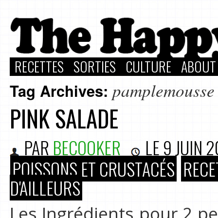
RECETTES
SORTIES
CULTURE
ABOUT
pamplemousse
Tag Archives:
PINK SALADE
PAR
BECOOKER
LE
9 JUIN 2
POISSONS ET CRUSTACÉS
RECE
D'AILLEURS
Les Ingrédients pour 2 p