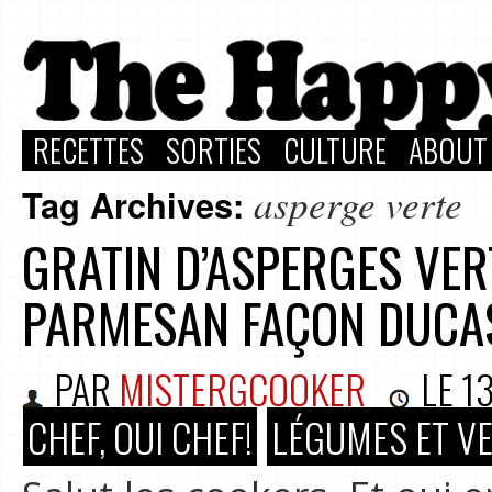
RECETTES
SORTIES
CULTURE
ABOUT
asperge verte
Tag Archives:
GRATIN D’ASPERGES VER
PARMESAN FAÇON DUCA
PAR
MISTERGCOOKER
LE
1
CHEF, OUI CHEF!
LÉGUMES ET V