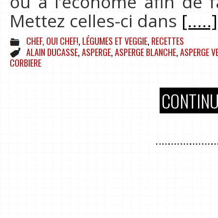
ou à l’économe afin de f
Mettez celles-ci dans
[.....]
CHEF, OUI CHEF!
,
LÉGUMES ET VEGGIE
,
RECETTES
ALAIN DUCASSE
,
ASPERGE
,
ASPERGE BLANCHE
,
ASPERGE V
CORBIERE
CONTINU