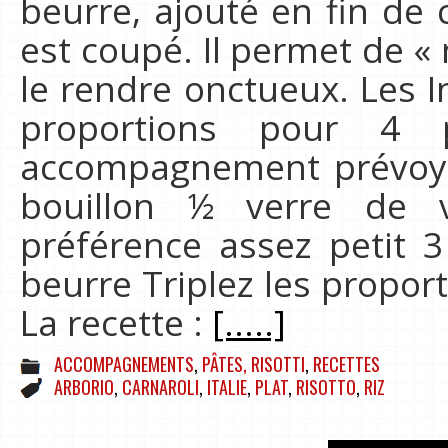
beurre, ajouté en fin de 
est coupé. Il permet de « 
le rendre onctueux. Les I
proportions pour 4
accompagnement prévoyez
bouillon ½ verre de 
préférence assez petit 3 
beurre Triplez les proport
La recette :
[.....]
ACCOMPAGNEMENTS
,
PÂTES, RISOTTI
,
RECETTES
ARBORIO
,
CARNAROLI
,
ITALIE
,
PLAT
,
RISOTTO
,
RIZ