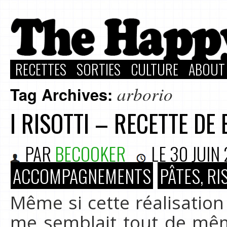
RECETTES
SORTIES
CULTURE
ABOUT
arborio
Tag Archives:
I RISOTTI – RECETTE DE
PAR
BECOOKER
LE
30 JUIN
ACCOMPAGNEMENTS
PÂTES, RI
Même si cette réalisation 
me semblait tout de mê