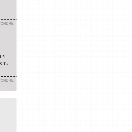
.
PONDRE
OUR
SI TU
PONDRE