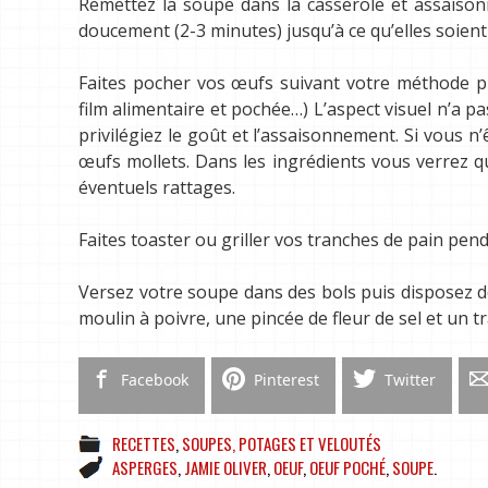
Remettez la soupe dans la casserole et assaisonn
doucement (2-3 minutes) jusqu’à ce qu’elles soient
Faites pocher vos œufs suivant votre méthode pr
film alimentaire et pochée…) L’aspect visuel n’a p
privilégiez le goût et l’assaisonnement. Si vous n’
œufs mollets. Dans les ingrédients vous verrez qu
éventuels rattages.
Faites toaster ou griller vos tranches de pain pen
Versez votre soupe dans des bols puis disposez d
moulin à poivre, une pincée de fleur de sel et un t
Facebook
Pinterest
Twitter
RECETTES
,
SOUPES, POTAGES ET VELOUTÉS
ASPERGES
,
JAMIE OLIVER
,
OEUF
,
OEUF POCHÉ
,
SOUPE
.