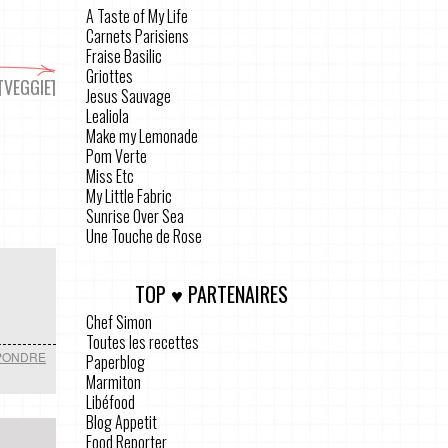
A Taste of My Life
Carnets Parisiens
Fraise Basilic
Griottes
[VEGGIE]
Jesus Sauvage
Lealiola
Make my Lemonade
Pom Verte
Miss Etc
My Little Fabric
Sunrise Over Sea
Une Touche de Rose
TOP ♥ PARTENAIRES
Chef Simon
Toutes les recettes
PONDRE
Paperblog
Marmiton
Libéfood
Blog Appetit
Food Reporter