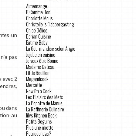
Aimemange
B Comme Bon
Charlotte Mous
Christelle is Flabbergasting
Chloé Délice
intes un
Dorian Cuisine
Eat me Baby
La Gourmandise selon Angie
Jujube en cuisine
 n’a pas
Je veux être Bonne
Madame Gateau
Little Bouillon
Megandcook
e avec 2
Mercotte
tendres,
Now I'm a Cook
Les Plaisirs des Mets
La Popotte de Manue
 ou dans
La Raffinerie Culinaire
lily's Kitchen Book
ation au
Petits Beguins
Plus une miette
Pourquoi pas?