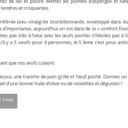
ez de sel et poivre. Mettez les pointes d’asperges et fait
 tendres et croquantes.
éférée (eau vinaigrée tourbillonnante, enveloppé dans du
as d’importance, aujourd’hui on est dans de la « comfort foo
êtes pas très à l’aise avec les œufs pochés n’hésitez pas à f
’il y a 5 oeufs pour 4 personnes, le 5 ième c’est pour antic
dant que vos œufs cuisent.
essus une tranche de pain grillé et l’œuf poché. Donnez un
rait d’une bonne huile d’olive ou de noisettes et dégustez !
Email