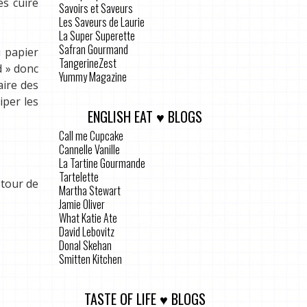
es cuire
Savoirs et Saveurs
Les Saveurs de Laurie
La Super Superette
Safran Gourmand
 papier
TangerineZest
d » donc
Yummy Magazine
aire des
iper les
ENGLISH EAT ♥ BLOGS
Call me Cupcake
Cannelle Vanille
La Tartine Gourmande
Tartelette
 tour de
Martha Stewart
Jamie Oliver
What Katie Ate
David Lebovitz
Donal Skehan
Smitten Kitchen
TASTE OF LIFE ♥ BLOGS