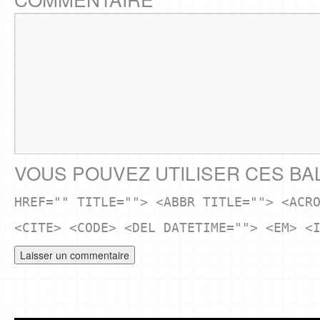
VOUS POUVEZ UTILISER CES BA
HREF="" TITLE=""> <ABBR TITLE=""> <ACR
<CITE> <CODE> <DEL DATETIME=""> <EM> <