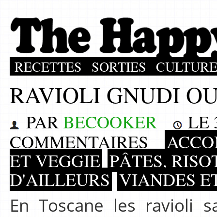
RECETTES
SORTIES
CULTUR
RAVIOLI GNUDI OU
PAR
BECOOKER
LE
COMMENTAIRES
ACCO
ET VEGGIE
PÂTES, RISO
D'AILLEURS
VIANDES E
En Toscane les ravioli sa