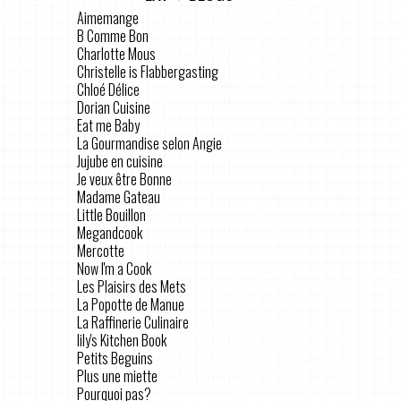
Aimemange
B Comme Bon
Charlotte Mous
Christelle is Flabbergasting
Chloé Délice
Dorian Cuisine
Eat me Baby
La Gourmandise selon Angie
Jujube en cuisine
Je veux être Bonne
Madame Gateau
Little Bouillon
Megandcook
Mercotte
Now I'm a Cook
Les Plaisirs des Mets
La Popotte de Manue
La Raffinerie Culinaire
lily's Kitchen Book
Petits Beguins
Plus une miette
Pourquoi pas?