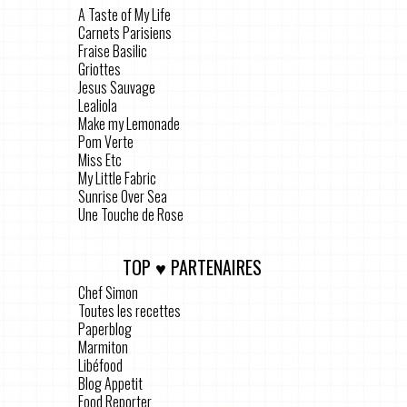
A Taste of My Life
Carnets Parisiens
Fraise Basilic
Griottes
Jesus Sauvage
Lealiola
Make my Lemonade
Pom Verte
Miss Etc
My Little Fabric
Sunrise Over Sea
Une Touche de Rose
TOP ♥ PARTENAIRES
Chef Simon
Toutes les recettes
Paperblog
Marmiton
Libéfood
Blog Appetit
Food Reporter