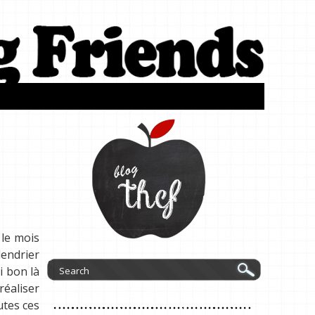
 le mois
lendrier
i bon là
réaliser
utes ces