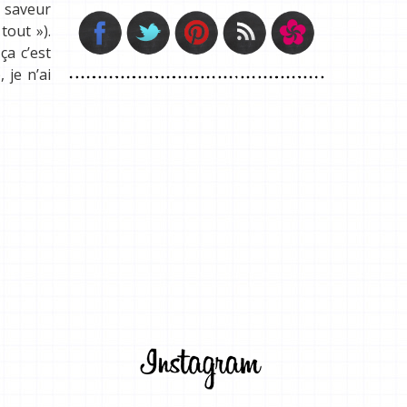
u saveur
tout »).
ça c’est
 je n’ai