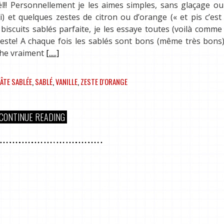
ël!! Personnellement je les aimes simples, sans glaçage o
i) et quelques zestes de citron ou d’orange (« et pis c’est 
iscuits sablés parfaite, je les essaye toutes (voilà comme 
 teste! A chaque fois les sablés sont bons (même très bons),
che vraiment
[.....]
ÂTE SABLÉE
,
SABLÉ
,
VANILLE
,
ZESTE D'ORANGE
CONTINUE READING