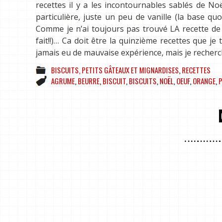
recettes il y a les incontournables sablés de No
particulière, juste un peu de vanille (la base quo
Comme je n’ai toujours pas trouvé LA recette de b
fait!!)… Ca doit être la quinzième recettes que je
jamais eu de mauvaise expérience, mais je recher
BISCUITS, PETITS GÂTEAUX ET MIGNARDISES
,
RECETTES
AGRUME
,
BEURRE
,
BISCUIT
,
BISCUITS
,
NOËL
,
OEUF
,
ORANGE
,
P