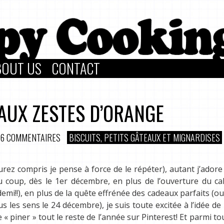
BOUT US
CONTACT
 AUX ZESTES D’ORANGE
16 COMMENTAIRES
BISCUITS, PETITS GÂTEAUX ET MIGNARDISES
aurez compris je pense à force de le répéter), autant j’adore
 coup, dès le 1er décembre, en plus de l’ouverture du ca
t demi!!), en plus de la quête effrénée des cadeaux parfaits (ou
us les sens le 24 décembre), je suis toute excitée à l’idée de 
e « piner » tout le reste de l’année sur Pinterest! Et parmi to