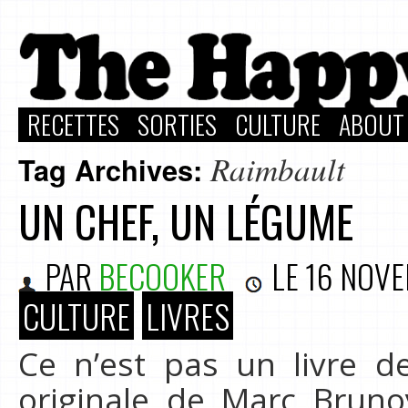
RECETTES
SORTIES
CULTURE
ABOUT
Raimbault
Tag Archives:
UN CHEF, UN LÉGUME
PAR
BECOOKER
LE
16 NOV
CULTURE
LIVRES
Ce n’est pas un livre d
originale de Marc Brunoy.