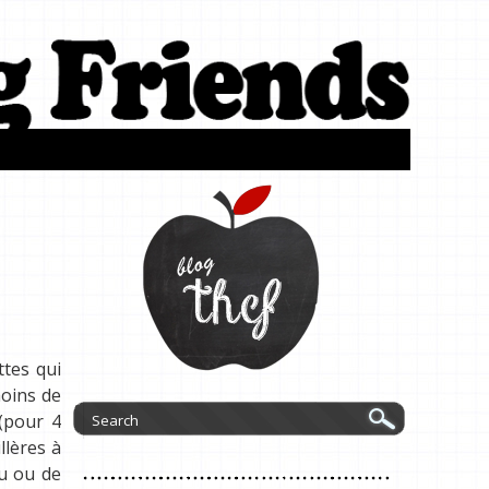
ttes qui
moins de
 (pour 4
llères à
au ou de