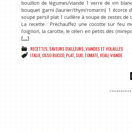
bouillon de légumes/viande 1 verre de vin blanc
bouquet garni (laurier/thym/romarin) 1 écorce d
soupe persil plat 1 cuillère à soupe de zestes de c
La recette : Préchauffez une cocotte sur feu mo
l’oignon, la carotte, le céleri en petits dés (mirep
[.....]
RECETTES
,
SAVEURS D'AILLEURS
,
VIANDES ET VOLAILLES
ITALIE
,
OSSO BUCCO
,
PLAT
,
SUD
,
TOMATE
,
VEAU
,
VIANDE