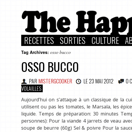
RECETTES
SORTIES
CULTURE
A
osso bucco
Tag Archives:
OSSO BUCCO
PAR
MISTERGCOOKER
LE
23 MAI 2012
0 
VOLAILLES
Aujourd’hui on s’attaque à un classique de la cu
utilisent ou pas les tomates, le Marsala, les épi
liquide. Temps de préparation: 30 minutes Temps
personnes): Pour la viande 4 jarrets de veau avec l
soupe de beurre (60g) Sel & poivre Pour la sauc