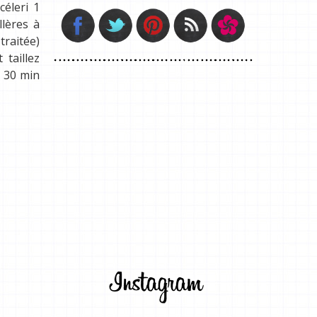
céleri 1
llères à
traitée)
 taillez
e 30 min