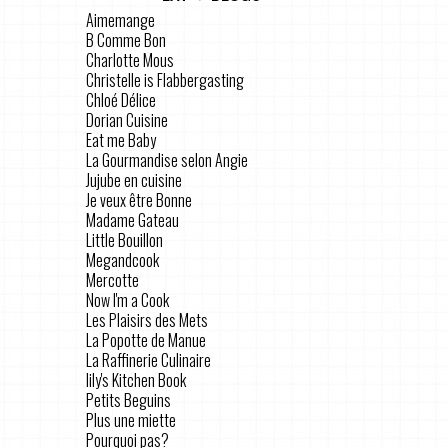
Aimemange
B Comme Bon
Charlotte Mous
Christelle is Flabbergasting
Chloé Délice
Dorian Cuisine
Eat me Baby
La Gourmandise selon Angie
Jujube en cuisine
Je veux être Bonne
Madame Gateau
Little Bouillon
Megandcook
Mercotte
Now I'm a Cook
Les Plaisirs des Mets
La Popotte de Manue
La Raffinerie Culinaire
lily's Kitchen Book
Petits Beguins
Plus une miette
Pourquoi pas?