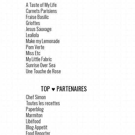
A Taste of My Life
Carnets Parisiens
Fraise Basilic
Griottes
Jesus Sauvage
Lealiola
Make my Lemonade
Pom Verte
Miss Etc
My Little Fabric
Sunrise Over Sea
Une Touche de Rose
TOP ♥ PARTENAIRES
Chef Simon
Toutes les recettes
Paperblog
Marmiton
Libéfood
Blog Appetit
Food Reporter