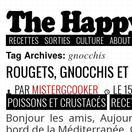
RECETTES
SORTIES
CULTURE
ABOUT
gnocchis
Tag Archives:
ROUGETS, GNOCCHIS ET
PAR
MISTERGCOOKER
LE
15
POISSONS ET CRUSTACÉS
RECE
Bonjour les amis, Aujo
bord de la Méditerranée. 