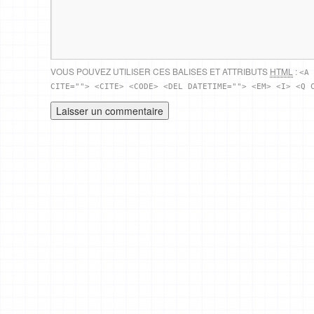
VOUS POUVEZ UTILISER CES BALISES ET ATTRIBUTS
HTML
:
<A 
CITE=""> <CITE> <CODE> <DEL DATETIME=""> <EM> <I> <Q 