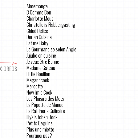
Aimemange
B Comme Bon
Charlotte Mous
Christelle is Flabbergasting
Chloé Délice
Dorian Cuisine
Eat me Baby
La Gourmandise selon Angie
Jujube en cuisine
Je veux être Bonne
Madame Gateau
X OREOS
Little Bouillon
Megandcook
Mercotte
Now I'm a Cook
Les Plaisirs des Mets
La Popotte de Manue
La Raffinerie Culinaire
lily's Kitchen Book
Petits Beguins
Plus une miette
Pourquoi pas?