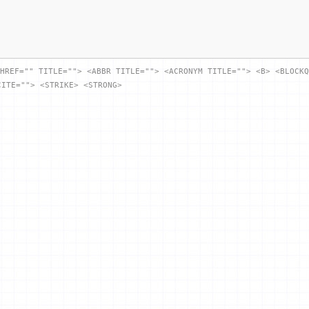
HREF="" TITLE=""> <ABBR TITLE=""> <ACRONYM TITLE=""> <B> <BLOCKQ
CITE=""> <STRIKE> <STRONG>