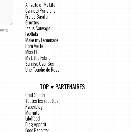
A Taste of My Life
Carnets Parisiens
Fraise Basilic
Griottes
Jesus Sauvage
UOTE
Lealiola
Make my Lemonade
Pom Verte
Miss Etc
My Little Fabric
Sunrise Over Sea
Une Touche de Rose
TOP ♥ PARTENAIRES
Chef Simon
Toutes les recettes
Paperblog
Marmiton
Libéfood
Blog Appetit
Food Reporter