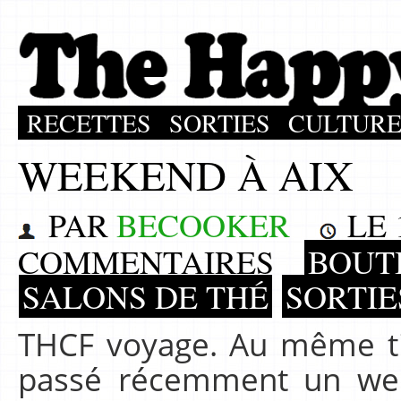
RECETTES
SORTIES
CULTUR
WEEKEND À AIX
PAR
BECOOKER
LE
COMMENTAIRES
BOUT
SALONS DE THÉ
SORTIE
THCF voyage. Au même tit
passé récemment un wee