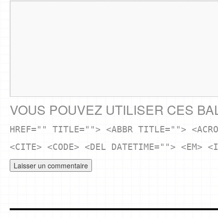
VOUS POUVEZ UTILISER CES BA
HREF="" TITLE=""> <ABBR TITLE=""> <ACR
<CITE> <CODE> <DEL DATETIME=""> <EM> <