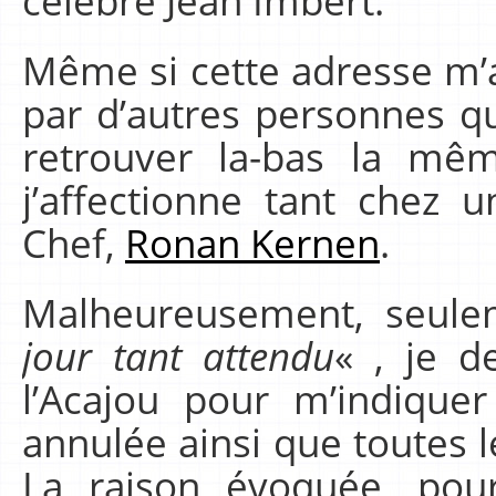
célèbre Jean Imbert.
Même si cette adresse m’a
par d’autres personnes qu
retrouver la-bas la mê
j’affectionne tant chez 
Chef,
Ronan Kernen
.
Malheureusement, seulem
jour tant attendu
« , je d
l’Acajou pour m’indique
annulée ainsi que toutes l
La raison évoquée, pou