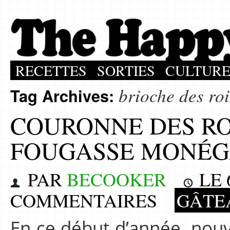
RECETTES
SORTIES
CULTUR
brioche des roi
Tag Archives:
COURONNE DES RO
FOUGASSE MONÉ
PAR
BECOOKER
LE
COMMENTAIRES
GÂTE
En ce début d’année, nouve