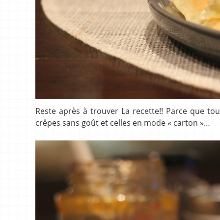
Reste après à trouver La recette!! Parce que tout
crêpes sans goût et celles en mode « carton »…