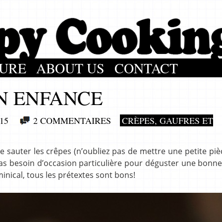
URE
ABOUT US
CONTACT
N ENFANCE
15
2 COMMENTAIRES
CRÈPES, GAUFRES ET
aire sauter les crêpes (n’oubliez pas de mettre une petite pi
as besoin d’occasion particulière pour déguster une bonne
inical, tous les prétextes sont bons!