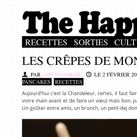
RECETTES
SORTIES
CULT
LES CRÊPES DE MO
PAR
GIRLYCOOKER
LE
2 FÉVRIER 20
PANCAKES
RECETTES
Aujourd’hui c’est la Chandeleur, certes, il faut f
votre main avant et de faire un vœu) mais bon, p
Un goûter entre amis, un brunch, un petit-dej dom