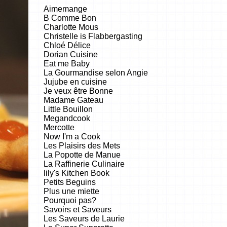
Aimemange
B Comme Bon
Charlotte Mous
Christelle is Flabbergasting
Chloé Délice
Dorian Cuisine
Eat me Baby
La Gourmandise selon Angie
Jujube en cuisine
Je veux être Bonne
Madame Gateau
Little Bouillon
Megandcook
Mercotte
Now I'm a Cook
Les Plaisirs des Mets
La Popotte de Manue
La Raffinerie Culinaire
lily's Kitchen Book
Petits Beguins
Plus une miette
Pourquoi pas?
Savoirs et Saveurs
Les Saveurs de Laurie