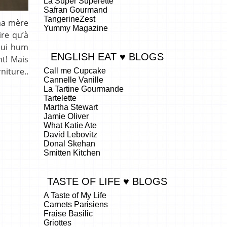
La Super Superette
Safran Gourmand
TangerineZest
ma mère
Yummy Magazine
ire qu’à
’hui hum
ENGLISH EAT ♥ BLOGS
ht! Mais
niture..
Call me Cupcake
Cannelle Vanille
La Tartine Gourmande
Tartelette
Martha Stewart
Jamie Oliver
What Katie Ate
David Lebovitz
Donal Skehan
Smitten Kitchen
TASTE OF LIFE ♥ BLOGS
A Taste of My Life
Carnets Parisiens
Fraise Basilic
Griottes