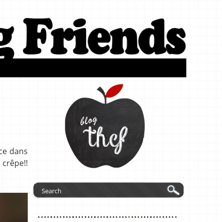
èce dans
 crêpe!!