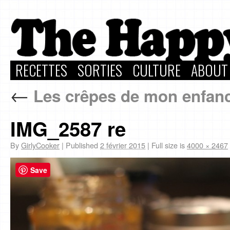
RECETTES
SORTIES
CULTURE
ABOUT
←
Les crêpes de mon enfan
IMG_2587 re
By
GirlyCooker
|
Published
2 février 2015
|
Full size is
4000 × 2467
Save