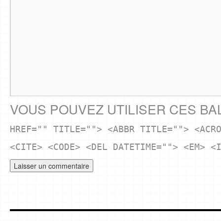
VOUS POUVEZ UTILISER CES BA
HREF="" TITLE=""> <ABBR TITLE=""> <ACR
<CITE> <CODE> <DEL DATETIME=""> <EM> <