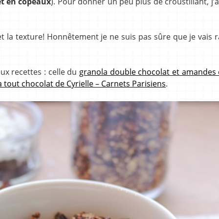
et en copeaux
). Pour donner un peu plus de croustillant, j’a
u et la texture! Honnêtement je ne suis pas sûre que je vais 
ux recettes : celle du
granola double chocolat et amandes 
 tout chocolat de Cyrielle – Carnets Parisiens
.