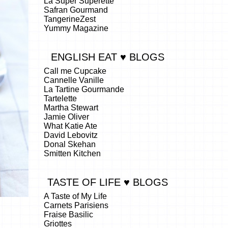
La Super Superette
Safran Gourmand
TangerineZest
Yummy Magazine
ENGLISH EAT ♥ BLOGS
Call me Cupcake
Cannelle Vanille
La Tartine Gourmande
Tartelette
Martha Stewart
Jamie Oliver
What Katie Ate
David Lebovitz
Donal Skehan
Smitten Kitchen
TASTE OF LIFE ♥ BLOGS
A Taste of My Life
Carnets Parisiens
Fraise Basilic
Griottes