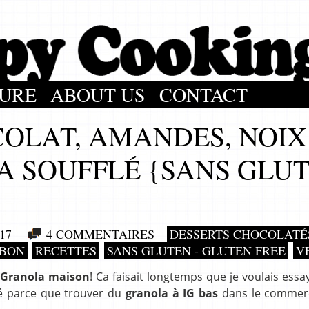
URE
ABOUT US
CONTACT
OLAT, AMANDES, NOIX
A SOUFFLÉ {SANS GLU
17
4 COMMENTAIRES
DESSERTS CHOCOLATÉ
 BON
RECETTES
SANS GLUTEN - GLUTEN FREE
V
 Granola maison
! Ca faisait longtemps que je voulais essa
té parce que trouver du
granola à IG bas
dans le commerc