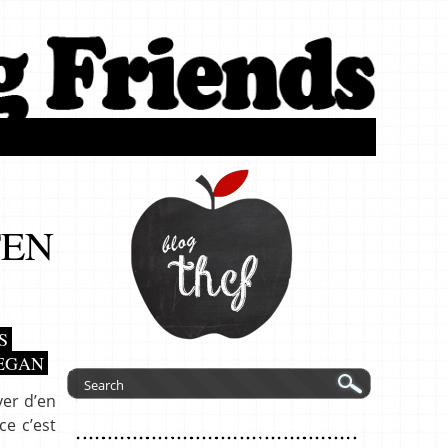
TEN
S
EGAN
yer d’en
e c’est