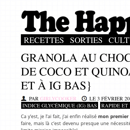
RECETTES
SORTIES
CULT
GRANOLA AU CHOC
DE COCO ET QUINO
ET À IG BAS}
PAR
GIRLYCOOKER
LE
3 FÉVRIER 20
INDICE GLYCÉMIQUE (IG) BAS
RAPIDE ET
Ca y’est, je l’ai fait, j’ai enfin réalisé
mon premier
faire, mais là c’est devenu presque une nécessi