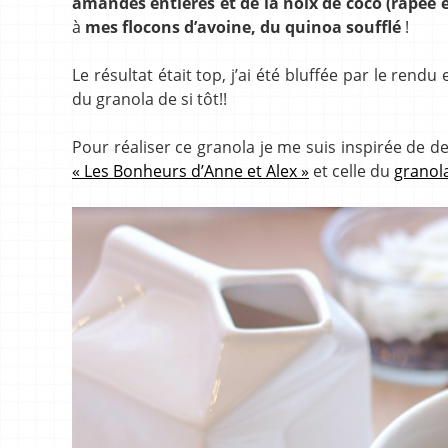
amandes entières et de la noix de coco (rapée 
à
mes flocons d’avoine, du quinoa soufflé
!
Le résultat était top, j’ai été bluffée par le rend
du granola de si tôt!!
Pour réaliser ce granola je me suis inspirée de de
« Les Bonheurs d’Anne et Alex »
et celle du
granola