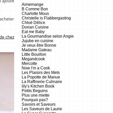
i ajouté
Aimemange
B Comme Bon
Charlotte Mous
Christelle is Flabbergasting
racheter
Chloé Délice
Dorian Cuisine
Eat me Baby
La Gourmandise selon Angie
de chez
Jujube en cuisine
Je veux être Bonne
Madame Gateau
Little Bouillon
Megandcook
Mercotte
Now I'm a Cook
Les Plaisirs des Mets
La Popotte de Manue
La Raffinerie Culinaire
lily's Kitchen Book
Petits Beguins
Plus une miette
Pourquoi pas?
Savoirs et Saveurs
Les Saveurs de Laurie