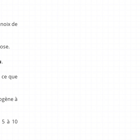
 noix de
tose.
u
.
à ce que
mogène à
 5 à 10