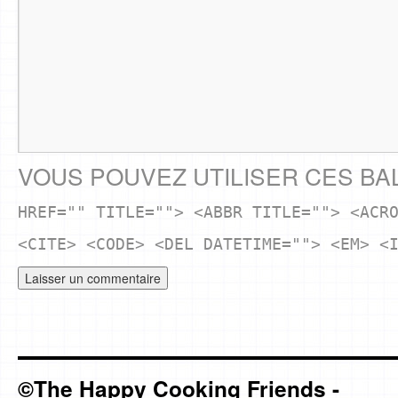
VOUS POUVEZ UTILISER CES BA
HREF="" TITLE=""> <ABBR TITLE=""> <ACR
<CITE> <CODE> <DEL DATETIME=""> <EM> <
©The Happy Cooking Friends -