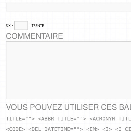
SIX ×
= TRENTE
COMMENTAIRE
VOUS POUVEZ UTILISER CES BA
TITLE=""> <ABBR TITLE=""> <ACRONYM TIT
<CODE> <DEL DATETIME=""> <EM> <I> <Q C