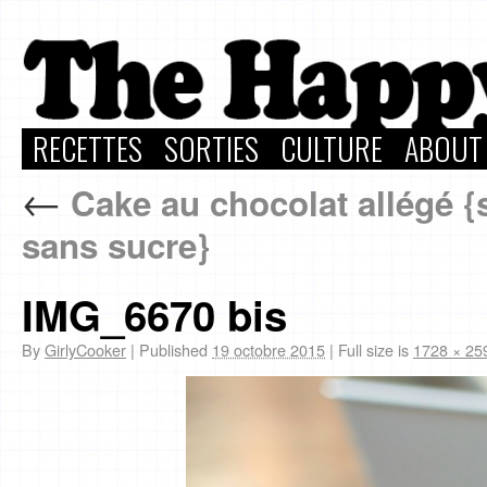
RECETTES
SORTIES
CULTURE
ABOUT
←
Cake au chocolat allégé {
sans sucre}
IMG_6670 bis
By
GirlyCooker
|
Published
19 octobre 2015
|
Full size is
1728 × 25