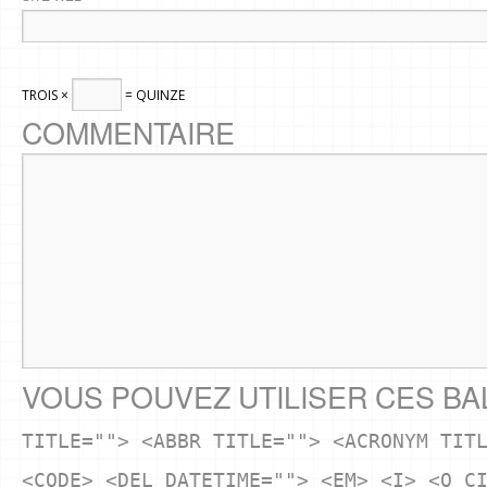
TROIS ×
= QUINZE
COMMENTAIRE
VOUS POUVEZ UTILISER CES BA
TITLE=""> <ABBR TITLE=""> <ACRONYM TIT
<CODE> <DEL DATETIME=""> <EM> <I> <Q C