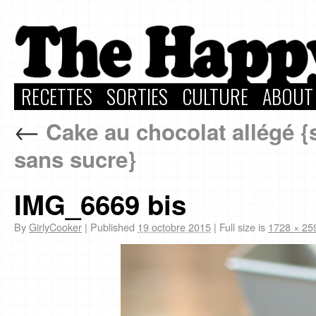
RECETTES
SORTIES
CULTURE
ABOUT
←
Cake au chocolat allégé {
sans sucre}
IMG_6669 bis
By
GirlyCooker
|
Published
19 octobre 2015
|
Full size is
1728 × 25