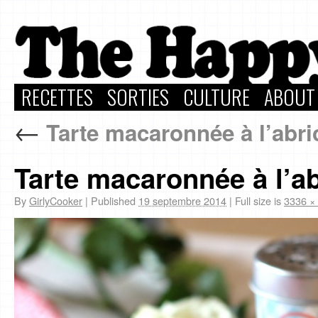
RECETTES
SORTIES
CULTURE
ABOUT
←
Tarte macaronnée à l’abri
Tarte macaronnée à l’ab
By
GirlyCooker
|
Published
19 septembre 2014
|
Full size is
3336 ×