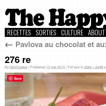
RECETTES
SORTIES
CULTURE
ABOUT
←
Pavlova au chocolat et aux
276 re
By
GirlyCooker
|
Published
13 mai 2013
|
Full size is
3264 × 2448
p
Save