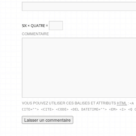
SIX × QUATRE =
COMMENTAIRE
VOUS POUVEZ UTILISER CES BALISES ET ATTRIBUTS
HTML
:
<A 
CITE=""> <CITE> <CODE> <DEL DATETIME=""> <EM> <I> <Q 