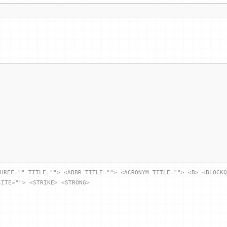
HREF="" TITLE=""> <ABBR TITLE=""> <ACRONYM TITLE=""> <B> <BLOCKQ
CITE=""> <STRIKE> <STRONG>