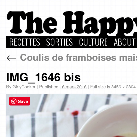
RECETTES
SORTIES
CULTURE
ABOUT
←
Coulis de framboises ma
IMG_1646 bis
By
GirlyCooker
|
Published
16 mars 2016
|
Full size is
3456 × 2304
Save