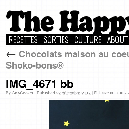
RECETTES
SORTIES
CULTURE
ABOUT
←
Chocolats maison au coeur
Shoko-bons®
IMG_4671 bb
By
GirlyCooker
|
Published
22 décembre 2017
|
Full size is
1700 × 